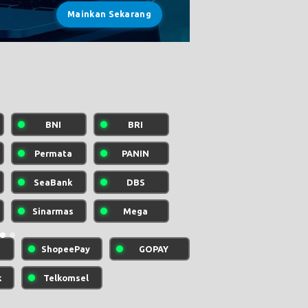
Mainkan Sekarang
BRI
UOB
BluBCA
Allobank
PANIN
DBS
Mega
ShopeePay
GOPAY
k
Telkomsel