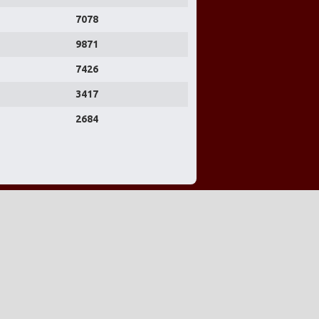
7078
9871
7426
3417
2684