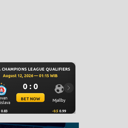
OTBALL F24 ELITE CLUB FRIENDLY
August 8, 2026 — 11:00 WIB
0 : 0
Next
BET NOW
l Madrid
e-RB Leipzig
0
0.80
0.00
0.96