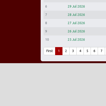
6
29 Jul 2026
7
28 Jul 2026
8
27 Jul 2026
9
26 Jul 2026
10
25 Jul 2026
First
1
2
3
4
5
6
7