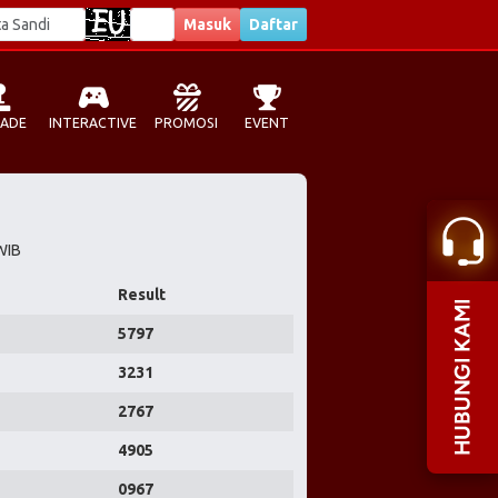
TERBAIK SAAT INI - MINIMAL DEPOSIT RP 5.000 - SELAMAT BERMAIN DAN SEMOGA 
Masuk
Daftar
ADE
INTERACTIVE
PROMOSI
EVENT
WIB
Result
5797
3231
2767
4905
0967