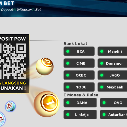
M BET
Deposit
Withdraw
Bet
Bank Lokal
BCA
Mandiri
BNI
CIMB
Danamon
Permata
OCBC
JAGO
SeaBank
NOBU
Maybank
Sinarmas
E Money & Pulsa
DANA
OVO
LinkAja
AntarBan