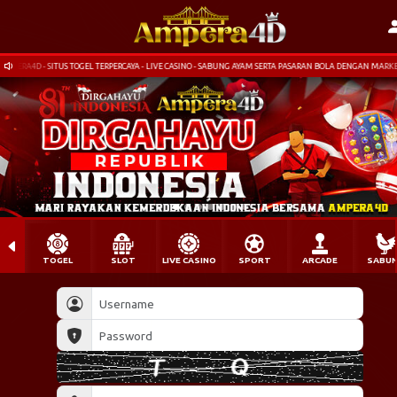
ERA4D - SITUS TOGEL TERPERCAYA - LIVE CASINO - SABUNG AYAM SERTA PASARAN BOLA DENGAN MARKET 
TOGEL
SLOT
LIVE CASINO
SPORT
ARCADE
SABU