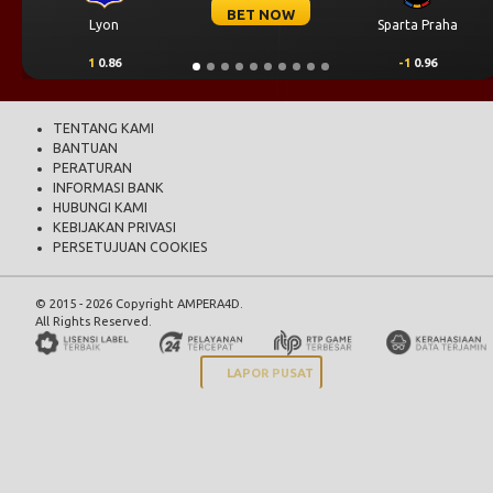
BET NOW
Lyon
Sparta Praha
1
0.86
-1
0.96
TENTANG KAMI
BANTUAN
PERATURAN
INFORMASI BANK
HUBUNGI KAMI
KEBIJAKAN PRIVASI
PERSETUJUAN COOKIES
© 2015 - 2026 Copyright AMPERA4D.
All Rights Reserved.
LAPOR PUSAT