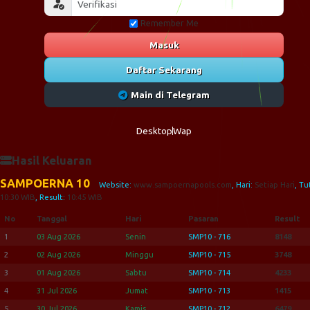
Remember Me
Masuk
Daftar Sekarang
Main di Telegram
Desktop
Wap
Hasil Keluaran
SAMPOERNA 10
Website:
www.sampoernapools.com
, Hari:
Setiap Hari
, Tu
10:30 WIB
, Result:
10:45 WIB
No
Tanggal
Hari
Pasaran
Result
1
03 Aug 2026
Senin
SMP10 - 716
8148
2
02 Aug 2026
Minggu
SMP10 - 715
3748
3
01 Aug 2026
Sabtu
SMP10 - 714
4233
4
31 Jul 2026
Jumat
SMP10 - 713
1415
5
30 Jul 2026
Kamis
SMP10 - 712
6479