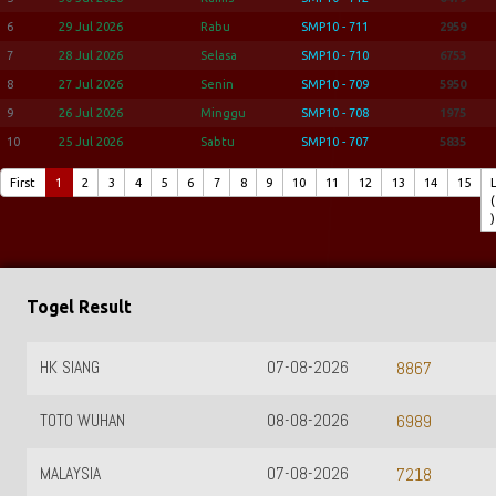
6
29 Jul 2026
Rabu
SMP10 - 711
2959
7
28 Jul 2026
Selasa
SMP10 - 710
6753
8
27 Jul 2026
Senin
SMP10 - 709
5950
9
26 Jul 2026
Minggu
SMP10 - 708
1975
10
25 Jul 2026
Sabtu
SMP10 - 707
5835
First
1
2
3
4
5
6
7
8
9
10
11
12
13
14
15
(
)
Togel Result
HK SIANG
07-08-2026
8867
TOTO WUHAN
08-08-2026
6989
MALAYSIA
07-08-2026
7218