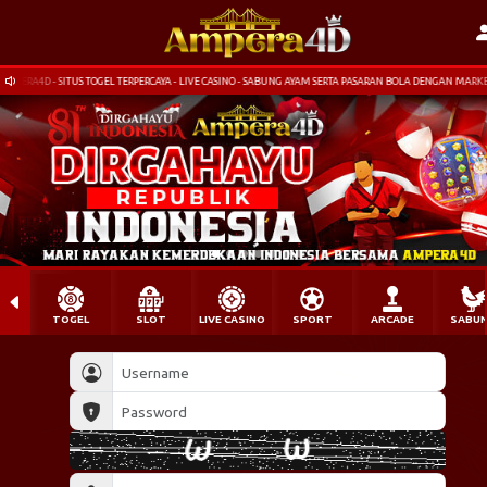
ERA4D - SITUS TOGEL TERPERCAYA - LIVE CASINO - SABUNG AYAM SERTA PASARAN BOLA DENGAN MARKET 
TOGEL
SLOT
LIVE CASINO
SPORT
ARCADE
SABU