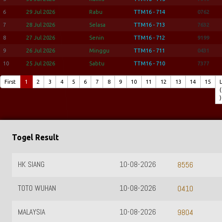
6
29 Jul 2026
Rabu
TTM16 - 714
0762
7
28 Jul 2026
Selasa
TTM16 - 713
7632
8
27 Jul 2026
Senin
TTM16 - 712
9199
9
26 Jul 2026
Minggu
TTM16 - 711
0431
10
25 Jul 2026
Sabtu
TTM16 - 710
7377
First
1
2
3
4
5
6
7
8
9
10
11
12
13
14
15
(
)
Togel Result
HK SIANG
10-08-2026
8556
TOTO WUHAN
10-08-2026
0410
MALAYSIA
10-08-2026
9804