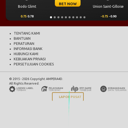
BET NOW
Bodo Glimt
Union Saint-Gilloise
0.75
0.78
-0.75
-0.90
TENTANG KAMI
BANTUAN
PERATURAN
INFORMASI BANK
HUBUNGI KAMI
KEBIJAKAN PRIVASI
PERSETUJUAN COOKIES
© 2015 - 2026 Copyright AMPERA4D.
All Rights Reserved.
LAPOR PUSAT